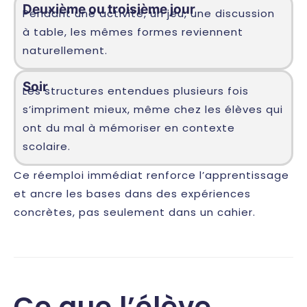
Deuxième ou troisième jour
Pendant une activité, un jeu, une discussion
à table, les mêmes formes reviennent
naturellement.
Soir
Les structures entendues plusieurs fois
s’impriment mieux, même chez les élèves qui
ont du mal à mémoriser en contexte
scolaire.
Ce réemploi immédiat renforce l’apprentissage
et ancre les bases dans des expériences
concrètes, pas seulement dans un cahier.
Ce que l’élève