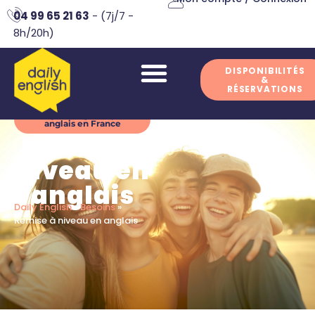
04 99 65 21 63
- (7j/7 -
8h/20h)
DISPONIBILITÉS
&
RÉSERVATIONS
Séjour linguistique
anglais en France
Remise à
niveau en
anglais
Daily English
»
Besoins
»
Remise à niveau en anglais