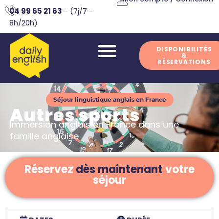
04 99 65 21 63
- (7j/7 -
8h/20h)
DISPONIBILITÉS
&
RÉSERVATIONS
Séjour linguistique anglais en France
Autres sports
Immersion anglais en France dans une
famille anglaise
Réservez
dès maintenant
votre
séjour