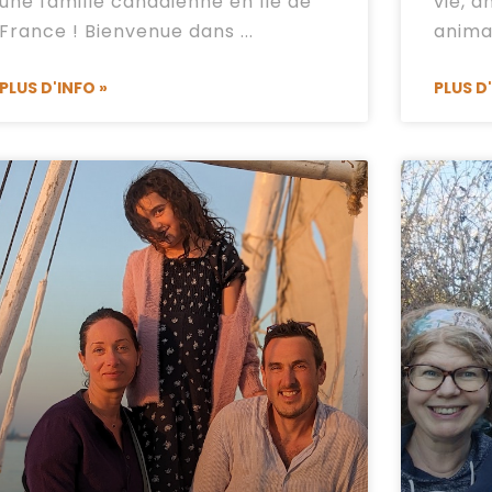
une famille canadienne en Ile de
vie, 
France ! Bienvenue dans
anim
PLUS D'INFO »
PLUS D