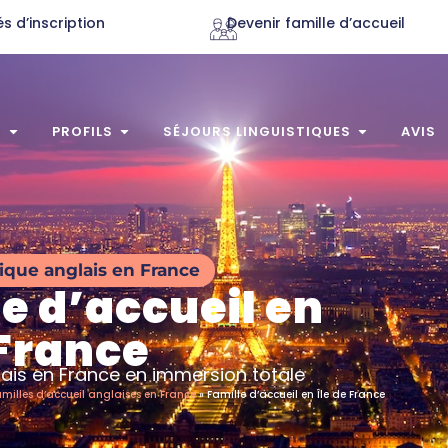
s d’inscription
Devenir famille d’accueil
S
PROFILS
SÉJOURS LINGUISTIQUES
AVIS
tique anglais en France
e d’accueil en
 France
lais en France en immersion totale
milles d’accueil anglaises en France
»
Famille d’accueil en Île de France