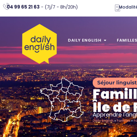
04 99 65 21 63
- (7j/7 - 8h/20h)
Modalité
DAILY ENGLISH
FAMILLE
Séjour linguis
Famill
Île de
Apprendre l'ang
Daily English
»
Familles
»
Fa