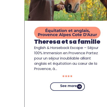
Équitation et anglais
,
Provence Alpes Cote D'Azur
Theresa et sa famille
English & Horseback Escape – Séjour
100% Immersion en Provence Partez
pour un séjour inoubliable alliant
anglais et équitation au cœur de la
Provence, à…
See more