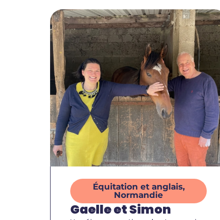
Équitation et anglais
,
Normandie
Gaelle et Simon